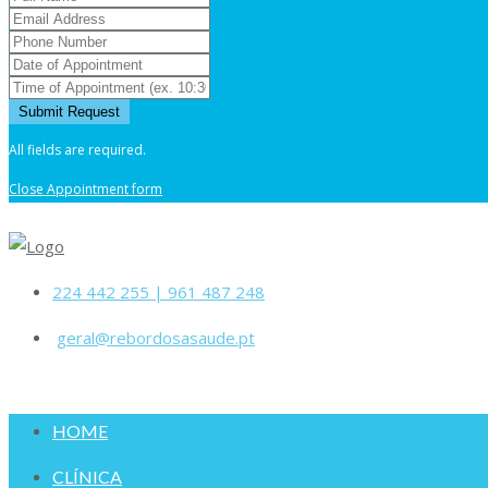
All fields are required.
Close Appointment form
224 442 255 | 961 487 248
geral@rebordosasaude.pt
HOME
CLÍNICA